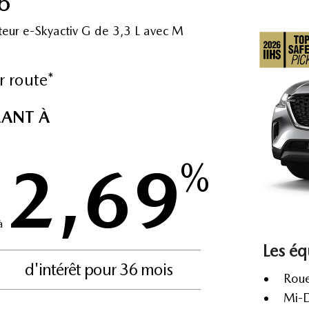
6
teur e-Skyactiv G de 3,3 L avec M
r route*
LANT À
2,69
%
à
Les éq
d'intérêt pour 36 mois
Roue
Mi-D