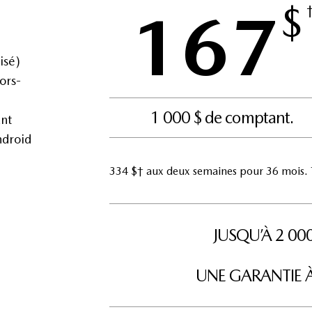
$
167
isé)
ors-
1 000 $ de comptant.
nt
ndroid
334 $† aux deux semaines pour 36 mois. T
JUSQU’À 2 0
UNE GARANTIE À