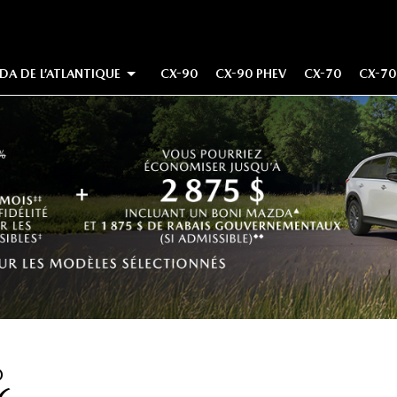
DA DE L’ATLANTIQUE
CX-90
CX-90 PHEV
CX-70
CX-70
S MAZDA DE LA COLOMBIE-BRITANNIQUE
S MAZDA DE L’ONTARIO
S MAZDA DE L’ALBERTA
S MAZDA DE MANITOBA ET SASKATCHEWAN
S MAZDA DU QUÉBEC
S MAZDA DE L’ATLANTIQUE
O