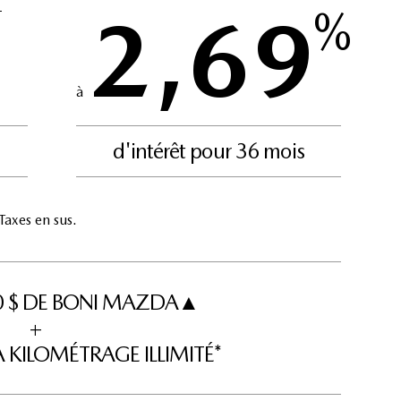
2,69
%
†
à
d'intérêt pour 36 mois
axes en sus.
00 $ DE BONI MAZDA▲
+
 KILOMÉTRAGE ILLIMITÉ*