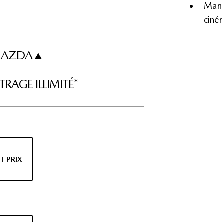
Mane
ciné
I MAZDA▲
RAGE ILLIMITÉ*
T PRIX