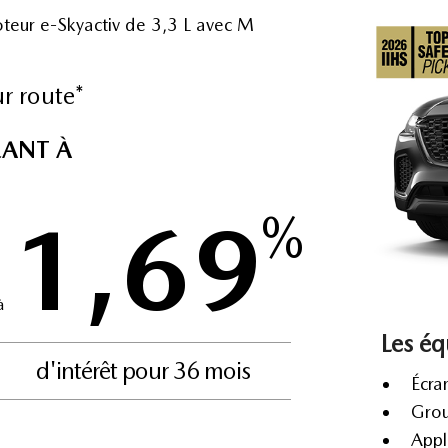
oteur e-Skyactiv de 3,3 L avec M
r route*
LANT À
1,69
%
à
Les éq
d'intérêt pour 36 mois
Écra
Grou
Appl