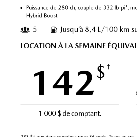
Puissance de 280 ch, couple de 332 lb-pi*, m
Hybrid Boost
5
Jusqu’à 8,4 L/100 km su
LOCATION À LA SEMAINE ÉQUIVA
$
142
†
1 000 $ de comptant.
283 $† aux deux semaines pour 36 mois. Taxes en sus.