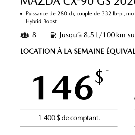
MAZDA CX-90 GS 202
Puissance de 280 ch, couple de 332 lb-pi, mo
Hybrid Boost
8
Jusqu’à 8,5 L/100 km su
LOCATION À LA SEMAINE ÉQUIVA
$
146
†
1 400 $ de comptant.