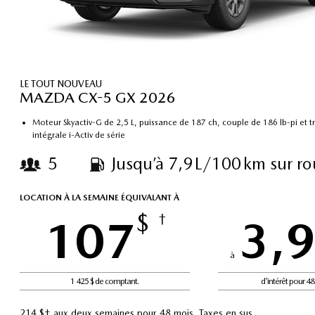
LE TOUT NOUVEAU
MAZDA CX-5 GX 2026
Moteur Skyactiv-G de 2,5 L, puissance de 187 ch, couple de 186 lb-pi et t
intégrale i-Activ de série
5
Jusqu’à 7,9 L/100 km sur ro
LOCATION À LA SEMAINE ÉQUIVALANT À
$
107
†
3,
à
1 425 $ de comptant.
d'intérêt pour 4
214 $† aux deux semaines pour 48 mois. Taxes en sus.