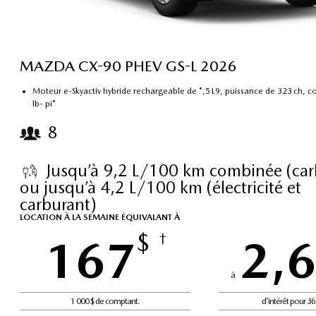
MAZDA CX-90 PHEV GS-L 2026
Moteur e-Skyactiv hybride rechargeable de *,5 L9, puissance de 323 ch, c
lb- pi*
8
Jusqu’à 9,2 L/100 km combinée (car
ou jusqu’à 4,2 L/100 km (électricité et
carburant)
LOCATION À LA SEMAINE ÉQUIVALANT À
$
167
†
2,
à
1 000 $ de comptant.
d'intérêt pour 3