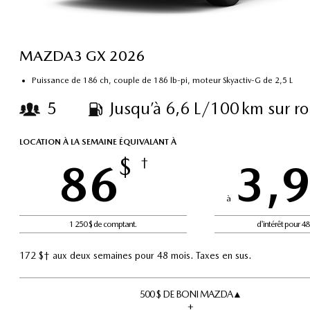
MAZDA3 GX 2026
Puissance de 186 ch, couple de 186 lb-pi, moteur Skyactiv-G de 2,5 L
5
Jusqu’à 6,6 L/100 km sur r
LOCATION À LA SEMAINE ÉQUIVALANT À
$
86
†
3,
à
1 250 $ de comptant.
d'intérêt pour 4
172 $† aux deux semaines pour 48 mois. Taxes en sus.
500 $ DE BONI MAZDA▲
+