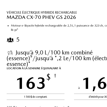
VÉHICULE ÉLECTRIQUE HYBRIDE RECHARGABLE
MAZDA CX-70 PHEV GS 2026
Moteur e-Skyactiv hybride rechargeable de 2,5 L,1 puissance de 323 ch, 
lb-pi*
5
Jusqu’à 9,0 L/100 km combiné
(essence)⁹/jusqu’à *,2 Le/100 km (électr
essence)*
LOCATION À LA SEMAINE ÉQUIVALANT À
$
163
†
1,
à
1 500 $ de comptant.
d'intérêt pour 3