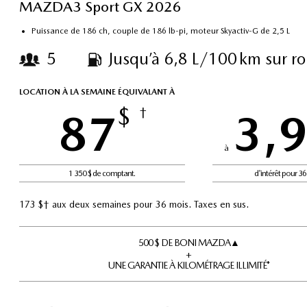
MAZDA3 Sport GX 2026
Puissance de 186 ch, couple de 186 lb-pi, moteur Skyactiv-G de 2,5 L
5
Jusqu’à 6,8 L/100 km sur r
LOCATION À LA SEMAINE ÉQUIVALANT À
$
87
†
3,
à
1 350 $ de comptant.
d'intérêt pour 3
173 $† aux deux semaines pour 36 mois. Taxes en sus.
500 $ DE BONI MAZDA▲
+
UNE GARANTIE À KILOMÉTRAGE ILLIMITÉ*