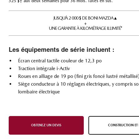
325 $† aux deux semaines pour 36 mois. Taxes en sus.
JUSQU’À 2 000 $ DE BONI MAZDA▲
+
UNE GARANTIE À KILOMÉTRAGE ILLIMITÉ*
Les équipements de série incluent :
Écran central tactile couleur de 12,3 po
Traction intégrale i-Activ
Roues en alliage de 19 po (fini gris foncé lustré métallisé
Siège conducteur à 10 réglages électriques, y compris so
lombaire électrique
OBTENEZ UN DEVIS
CONSTRUCTION ET 