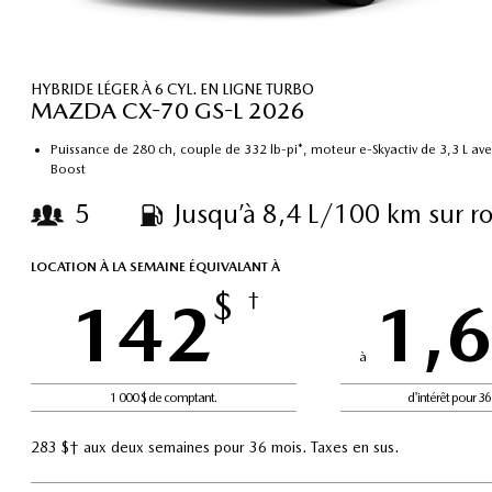
HYBRIDE LÉGER À 6 CYL. EN LIGNE TURBO
MAZDA CX-70 GS-L 2026
Puissance de 280 ch, couple de 332 lb-pi*, moteur e-Skyactiv de 3,3 L av
Boost
5
Jusqu’à 8,4 L/100 km sur r
LOCATION À LA SEMAINE ÉQUIVALANT À
$
142
†
1,
à
1 000 $ de comptant.
d'intérêt pour 3
283 $† aux deux semaines pour 36 mois. Taxes en sus.