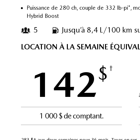
Puissance de 280 ch, couple de 332 lb-pi*, m
Hybrid Boost
5
Jusqu’à 8,4 L/100 km su
LOCATION À LA SEMAINE ÉQUIVA
$
142
†
1 000 $ de comptant.
283 $† aux deux semaines pour 36 mois. Taxes en sus.