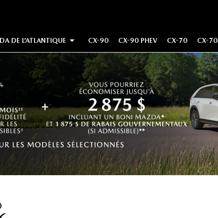
DA DE L’ATLANTIQUE
CX-90
CX-90 PHEV
CX-70
CX-70
S MAZDA DE LA COLOMBIE-BRITANNIQUE
S MAZDA DE L’ONTARIO
S MAZDA DE L’ALBERTA
S MAZDA DE MANITOBA ET SASKATCHEWAN
S MAZDA DU QUÉBEC
S MAZDA DE L’ATLANTIQUE
O