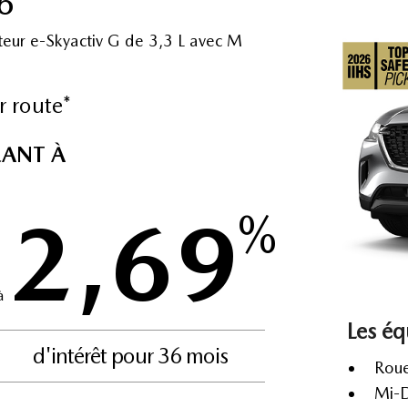
6
teur e-Skyactiv G de 3,3 L avec M
r route*
LANT À
2,69
%
à
Les éq
d'intérêt pour 36 mois
Roue
Mi-D