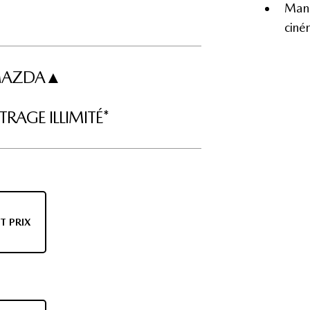
Mane
ciné
I MAZDA▲
RAGE ILLIMITÉ*
T PRIX