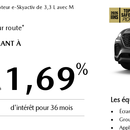
oteur e-Skyactiv de 3,3 L avec M
r route*
LANT À
1,69
%
à
Les éq
d'intérêt pour 36 mois
Écra
Grou
Appl