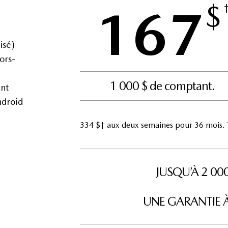
$
167
isé)
ors-
1 000 $ de comptant.
nt
ndroid
334 $† aux deux semaines pour 36 mois. T
JUSQU’À 2 0
UNE GARANTIE À