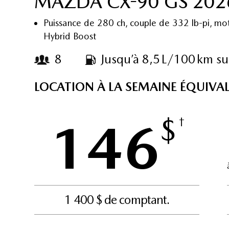
MAZDA CX-90 GS 202
Puissance de 280 ch, couple de 332 lb-pi, mo
Hybrid Boost
8
Jusqu’à 8,5 L/100 km su
LOCATION À LA SEMAINE ÉQUIVA
$
146
†
1 400 $ de comptant.