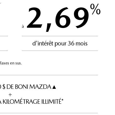
2,69
%
†
à
d'intérêt pour 36 mois
axes en sus.
00 $ DE BONI MAZDA▲
+
 KILOMÉTRAGE ILLIMITÉ*